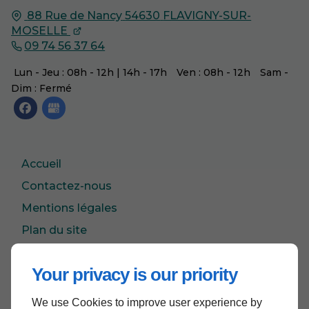
88 Rue de Nancy
54630
FLAVIGNY-SUR-
MOSELLE
09 74 56 37 64
Lun - Jeu : 08h - 12h | 14h - 17h
Ven : 08h - 12h
Sam -
Dim : Fermé
Accueil
Contactez-nous
Mentions légales
Plan du site
Your privacy is our priority
Haut de page
We use Cookies to improve user experience by