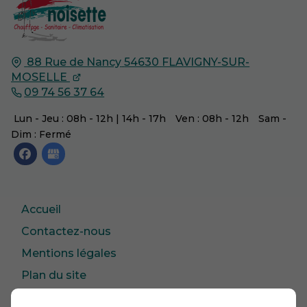
88 Rue de Nancy
54630
FLAVIGNY-SUR-
MOSELLE
09 74 56 37 64
Lun - Jeu : 08h - 12h | 14h - 17h
Ven : 08h - 12h
Sam -
Dim : Fermé
Accueil
Contactez-nous
Mentions légales
Plan du site